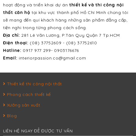
hoạt động và triển khai dự án
thiết kế và thi công nội
thất căn hộ
tại khu vực thành phố Hồ Chí Minh chúng tôi
sẽ mang đến quí khách hàng những sản phẩm đẳng cấp,
tiện nghi trong từng phong cách sống.
Địa chỉ:
281 Lê Văn Lương, P.Tân Quy Quận 7 Tp.HCM
Điện thoại:
(08) 37752609 - (08) 37752610
Hotline:
0917 977 299- 0903176676
Email:
interiorpassion.co@gmail.com
Thiết kế thi công nội thất
Phong cách thiết kế
Xưởng sản xuất
Blog
LIÊN HỆ NGAY ĐỂ ĐƯỢC TƯ VẤN