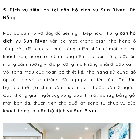
5. Dịch vụ tiện ích tại
căn hộ dịch vụ Sun River
- Đà
Nẵng
Mặc dù căn hô với đầy đủ tiện nghi bếp núc, nhưng
căn hộ
dịch vụ Sun River
vẫn có một không gian nhà hàng ở
tầng trệt, để phục vụ buổi sáng miễn phí như một dịch vụ
khách sạn, ngoài ra còn mang đến cho bạn nững bữa ăn
mang đậm hương vị địa phương mà không phải đi đâu xa .
Với tông màu của toàn bộ thiết kế, nhà hàng sử dụng gỗ
ốp kết hợp với sơn trắng, đặt ngay vị trí tiền sảnh. Tại đây
bạn có thể lựa chọn bàn theo nhóm, hoặc bàn 2 người.
Các không gian ngồi vây xung quanh một pantry bằng gỗ,
mặt bàn đá, thuận tiện cho buổi ăn sáng tự phục vụ của
khách hàng tại
căn hộ dịch vụ Sun River
.