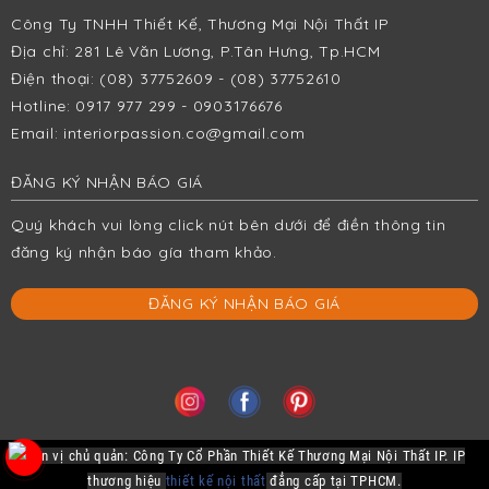
Công Ty TNHH Thiết Kế, Thương Mại Nội Thất IP
Địa chỉ: 281 Lê Văn Lương, P.Tân Hưng, Tp.HCM
Điện thoại: (08) 37752609 - (08) 37752610
Hotline: 0917 977 299 - 0903176676
Email:
interiorpassion.co@gmail.com
ĐĂNG KÝ NHẬN BÁO GIÁ
Quý khách vui lòng click nút bên dưới để điền thông tin
đăng ký nhận báo gía tham khảo.
ĐĂNG KÝ NHẬN BÁO GIÁ
Đơn vị chủ quản: Công Ty Cổ Phần Thiết Kế Thương Mại Nội Thất IP. IP
thương hiệu
thiết kế nội thất
đẳng cấp tại TPHCM.