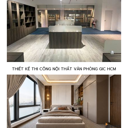
THIẾT KẾ THI CÔNG NỘI THẤT VĂN PHÒNG GIC HCM