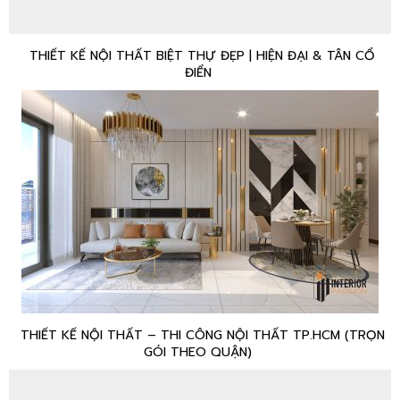
THIẾT KẾ NỘI THẤT BIỆT THỰ ĐẸP | HIỆN ĐẠI & TÂN CỔ
ĐIỂN
THIẾT KẾ NỘI THẤT – THI CÔNG NỘI THẤT TP.HCM (TRỌN
GÓI THEO QUẬN)