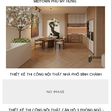
MIDTOWN PHÚ MỸ HƯNG
THIẾT KẾ THI CÔNG NỘI THẤT NHÀ PHỐ BÌNH CHÁNH
NO IMAGE
THIẾT KẾ THI CÔNG NỘI THẤT CĂN HỘ 3 PHÒNG NGỦ -