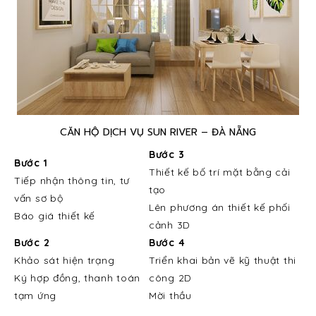
CĂN HỘ DỊCH VỤ SUN RIVER – ĐÀ NẴNG
Bước 3
Bước 1
Thiết kế bố trí mặt bằng cải
Tiếp nhận thông tin, tư
tạo
vấn sơ bộ
Lên phương án thiết kế phối
Báo giá thiết kế
cảnh 3D
Bước 2
Bước 4
Khảo sát hiện trạng
Triển khai bản vẽ kỹ thuật thi
Ký hợp đồng, thanh toán
công 2D
tạm ứng
Mời thầu