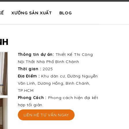
KẾ
XƯỞNG SẢN XUẤT
BLOG
NH
Thông tin dự án:
Thiết Kế Thi Công
Nội Thất Nhà Phố Bình Chánh
Thời gian :
2025
Địa Điểm :
Khu dân cư, Đường Nguyễn
Văn Linh, Dương Hồng, Bình Chánh,
TP.HCM
Phong Cách :
Phong cách hiện đại kết
hợp tối giản.
LIÊN HỆ TƯ VẤN NGAY