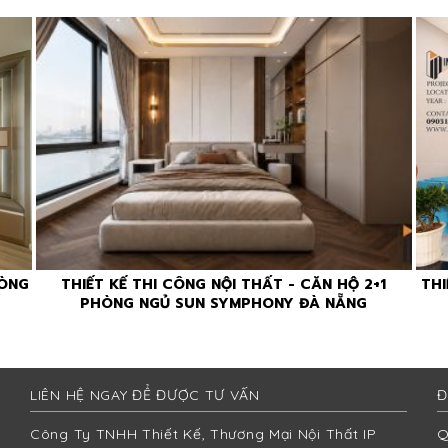
HÒNG
THIẾT KẾ THI CÔNG NỘI THẤT - CĂN HỘ 2+1
THI
PHÒNG NGỦ SUN SYMPHONY ĐÀ NẴNG
LIÊN HỆ NGAY ĐỂ ĐƯỢC TƯ VẤN
Đ
Công Ty TNHH Thiết Kế, Thương Mại Nội Thất IP
Q