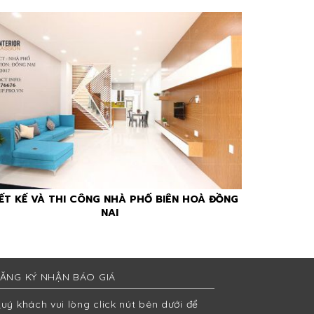
ẾT KẾ VÀ THI CÔNG NHÀ PHỐ BIÊN HOÀ ĐỒNG
NAI
ĂNG KÝ NHẬN BÁO GIÁ
uý khách vui lòng click nút bên dưới để