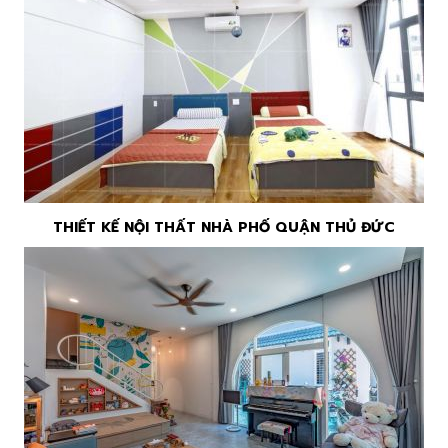
THIẾT KẾ NỘI THẤT NHÀ PHỐ QUẬN THỦ ĐỨC