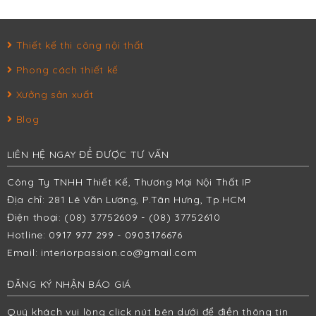
Thiết kế thi công nội thất
Phong cách thiết kế
Xưởng sản xuất
Blog
LIÊN HỆ NGAY ĐỂ ĐƯỢC TƯ VẤN
Công Ty TNHH Thiết Kế, Thương Mại Nội Thất IP
Địa chỉ: 281 Lê Văn Lương, P.Tân Hưng, Tp.HCM
Điện thoại: (08) 37752609 - (08) 37752610
Hotline: 0917 977 299 - 0903176676
Email:
interiorpassion.co@gmail.com
ĐĂNG KÝ NHẬN BÁO GIÁ
Quý khách vui lòng click nút bên dưới để điền thông tin