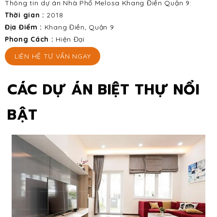
Thông tin dự án Nhà Phố Melosa Khang Điền Quận 9:
Thời gian : 
2018
Địa Điểm : 
Khang Điền, Quận 9
Phong Cách :
 Hiện Đại
LIÊN HỆ TƯ VẤN NGAY
CÁC DỰ ÁN BIỆT THỰ NỔI
BẬT