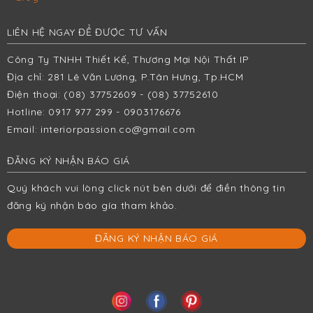
LIÊN HỆ NGAY ĐỂ ĐƯỢC TƯ VẤN
Công Ty TNHH Thiết Kế, Thương Mại Nội Thất IP
Địa chỉ: 281 Lê Văn Lương, P.Tân Hưng, Tp.HCM
Điện thoại: (08) 37752609 - (08) 37752610
Hotline: 0917 977 299 - 0903176676
Email:
interiorpassion.co@gmail.com
ĐĂNG KÝ NHẬN BÁO GIÁ
Quý khách vui lòng click nút bên dưới để điền thông tin
đăng ký nhận báo gía tham khảo.
ĐĂNG KÝ NHẬN BÁO GIÁ