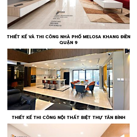
THIẾT KẾ VÀ THI CÔNG NHÀ PHỐ MELOSA KHANG ĐIỀN
QUẬN 9
THIẾT KẾ THI CÔNG NỘI THẤT BIỆT THỰ TÂN BÌNH